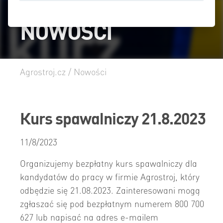
NOWOŚCI
Agrostroj.cz
/
Nowości
Kurs spawalniczy 21.8.2023
11/8/2023
Organizujemy bezpłatny kurs spawalniczy dla
kandydatów do pracy w firmie Agrostroj, który
odbędzie się 21.08.2023. Zainteresowani mogą
zgłaszać się pod bezpłatnym numerem 800 700
627 lub napisać na adres e-mailem