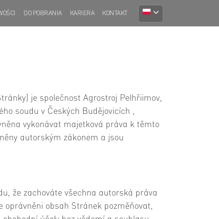
WOŚCI
DO POBRANIA
KARIERA
KONTAKT
ránky) je společnost Agrostroj Pelhřiimov,
ého soudu v Českých Budějovicích ,
rávněna vykonávat majetková práva k těmto
ráněny autorským zákonem a jsou
adu, že zachováte všechna autorská práva
ste oprávněni obsah Stránek pozměňovat,