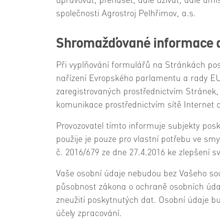
upravovat, přenášet, dále užívat, dále um
společnosti Agrostroj Pelhřimov, a.s.
Shromažďované informace a j
Při vyplňování formulářů na Stránkách pos
nařízení Evropského parlamentu a rady EU 
zaregistrovaných prostřednictvím Stránek, 
komunikace prostřednictvím sítě Internet a
Provozovatel tímto informuje subjekty pos
použije je pouze pro vlastní potřebu ve s
č. 2016/679 ze dne 27.4.2016 ke zlepšení 
Vaše osobní údaje nebudou bez Vašeho souh
působnost zákona o ochraně osobních údaj
zneužití poskytnutých dat. Osobní údaje 
účely zpracování.