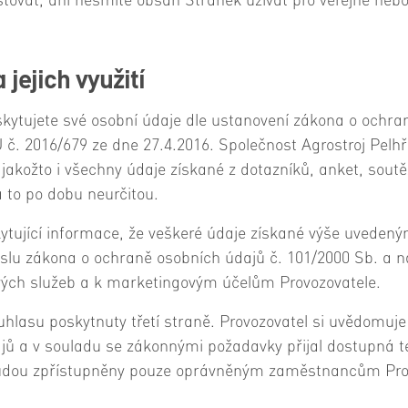
isťovat, ani nesmíte obsah Stránek užívat pro veřejné ne
ejich využití
kytujete své osobní údaje dle ustanovení zákona o ochra
č. 2016/679 ze dne 27.4.2016. Společnost Agrostroj Pelh
jakožto i všechny údaje získané z dotazníků, anket, soutěž
 to po dobu neurčitou.
kytující informace, že veškeré údaje získané výše uveden
myslu zákona o ochraně osobních údajů č. 101/2000 Sb. a
svých služeb a k marketingovým účelům Provozovatele.
lasu poskytnuty třetí straně. Provozovatel si uvědomuje
ů a v souladu se zákonnými požadavky přijal dostupná te
budou zpřístupněny pouze oprávněným zaměstnancům Provo