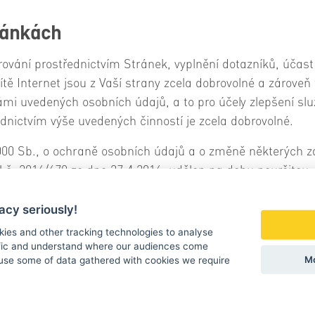
ránkách
ování prostřednictvím Stránek, vyplnění dotazníků, účast
tě Internet jsou z Vaší strany zcela dobrovolné a zároveň 
mi uvedených osobních údajů, a to pro účely zlepšení sl
dnictvím výše uvedených činností je zcela dobrovolné.
00 Sb., o ochraně osobních údajů a o změně některých zá
č. 2016/679 ze dne 27.4.2016, udělen na dobu neurčitou, 
 písemně odvolat.
acy seriously!
ující své osobní údaje o jejich právech, zejm. o jejich pr
kies and other tracking technologies to analyse
ffic and understand where our audiences come
Mo
use some of data gathered with cookies we require
h osobních údajů,
ení, že zpracováním osobních údajů je narušena ochrana 