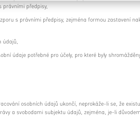
s právními předpisy,
ozporu s právními předpisy, zejména formou zastavení nak
h údajů,
sobní údaje potřebné pro účely, pro které byly shromážděny 
racování osobních údajů ukončí, neprokáže-li se, že exis
 právy a svobodami subjektu údajů, zejména, je-li důvod