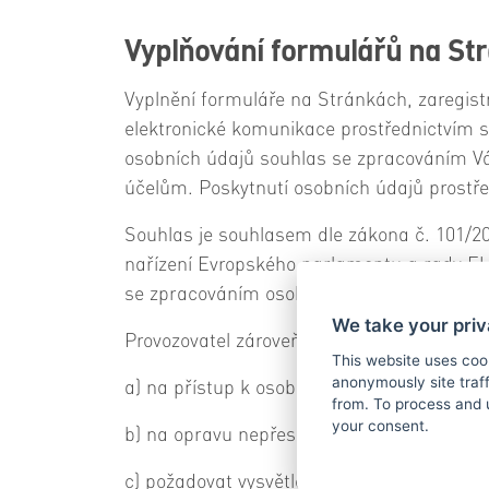
Vyplňování formulářů na St
Vyplnění formuláře na Stránkách, zaregistr
elektronické komunikace prostřednictvím sí
osobních údajů souhlas se zpracováním Vá
účelům. Poskytnutí osobních údajů prostře
Souhlas je souhlasem dle zákona č. 101/20
nařízení Evropského parlamentu a rady EU 
se zpracováním osobních údajů lze kdykoli
We take your priv
Provozovatel zároveň informuje osoby poskyt
This website uses coo
anonymously site tra
a) na přístup k osobním údajům,
from. To process and 
your consent.
b) na opravu nepřesných nebo nepravdivýc
c) požadovat vysvětlení v případě podezř