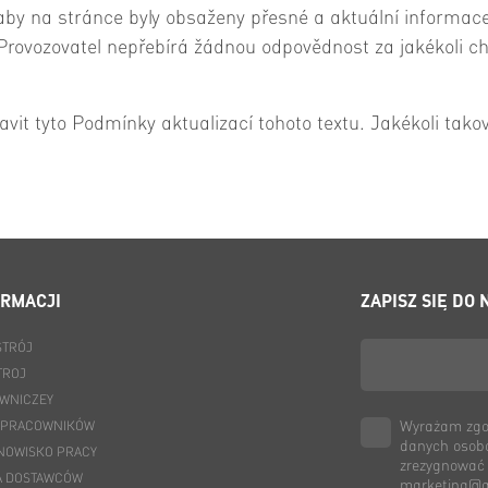
, aby na stránce byly obsaženy přesné a aktuální informac
. Provozovatel nepřebírá žádnou odpovědnost za jakékoli 
avit tyto Podmínky aktualizací tohoto textu. Jakékoli tako
ORMACJI
ZAPISZ SIĘ DO
STRÓJ
TROJ
OWNICZEY
Wyrażam zgod
A PRACOWNIKÓW
danych osob
ANOWISKO PRACY
zrezygnować
A DOSTAWCÓW
marketing@ag