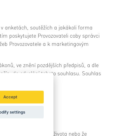
 v anketách, soutěžích a jakákoli forma
tím poskytujete Provozovateli coby správci
užeb Provozovatele a k marketingovým
konů, ve znění pozdějších předpisů, a dle
příp. do odvolání tohoto souhlasu. Souhlas
ávu
Accept
dify settings
osobního a soukromého života nebo že