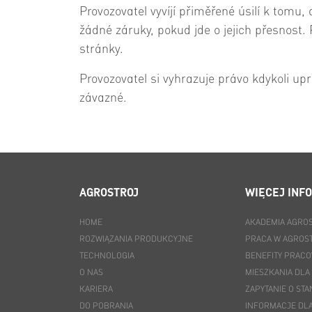
Provozovatel vyvíjí přiměřené úsilí k tomu
žádné záruky, pokud jde o jejich přesnost
stránky.
Provozovatel si vyhrazuje právo kdykoli upr
závazné.
AGROSTROJ
WIĘCEJ INF
HOME
AKADEMIA AGRO
ROZWIĄZANIA PRODUKCYJNE
PRACA W AGROS
TECHNOLOGIA
BENEFITY PRAC
O NAS
MIESZKANIA DL
KARIERA
ZAPYTANIE O ST
DO POBRANIA
INFORMACJE DL