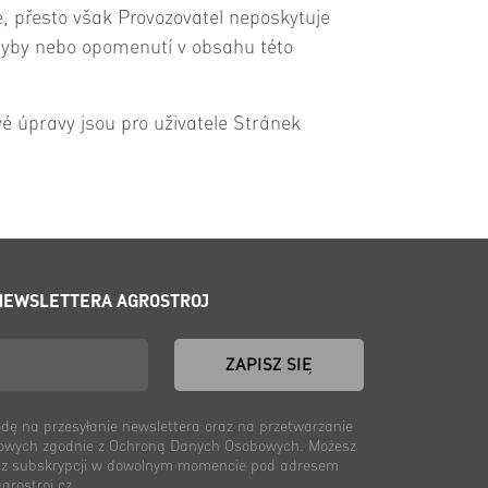
e, přesto však Provozovatel neposkytuje
chyby nebo opomenutí v obsahu této
vé úpravy jsou pro uživatele Stránek
 NEWSLETTERA AGROSTROJ
ZAPISZ SIĘ
ę na przesyłanie newslettera oraz na przetwarzanie
owych zgodnie z Ochroną Danych Osobowych. Możesz
 z subskrypcji w dowolnym momencie pod adresem
rostroj.cz.