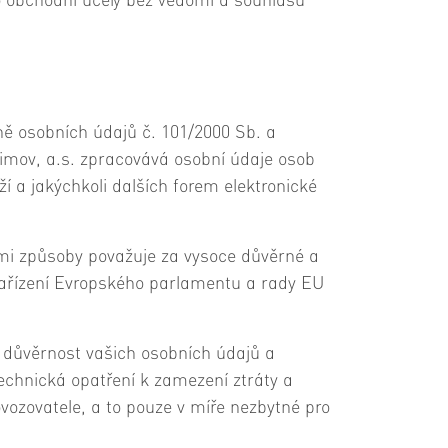
bo obchodní účely bez vědomí a souhlasu
ně osobních údajů č. 101/2000 Sb. a
řimov, a.s. zpracovává osobní údaje osob
í a jakýchkoli dalších forem elektronické
ými způsoby považuje za vysoce důvěrné a
 nařízení Evropského parlamentu a rady EU
 důvěrnost vašich osobních údajů a
chnická opatření k zamezení ztráty a
zovatele, a to pouze v míře nezbytné pro