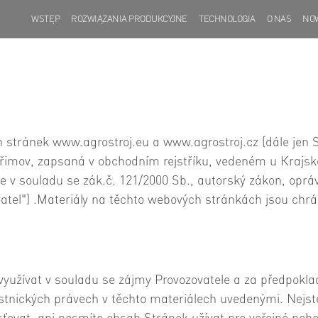
WSTĘP
ROZWIĄZANIA PRODUKCYJNE
TECHNOLOGIA
O NAS
NO
 stránek www.agrostroj.eu a www.agrostroj.cz (dále jen St
hřimov, zapsaná v obchodním rejstříku, vedeném u Krajsk
 je v souladu se zák.č. 121/2000 Sb., autorský zákon, op
vatel") .Materiály na těchto webových stránkách jsou ch
yužívat v souladu se zájmy Provozovatele a za předpokl
vlastnických právech v těchto materiálech uvedenými. Nej