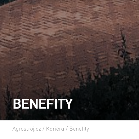
BENEFITY
Agrostroj.cz
/
Kariéra
/
Benefity