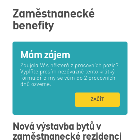
Zaměstnanecké
benefity
Mám zájem
Zaujala Vás některá z pracovních pozic?
Vyplňte prosím nezávazně tento krátký
formulář a my se vám do 2 pracovních
dnů ozveme.
ZAČÍT
Nová výstavba bytů v
zaměstnanecké rezidenci