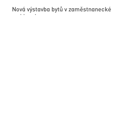
Nová výstavba bytů v zaměstnanecké
rezidenci
Ubytovna pro zaměstnance