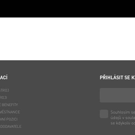
ACÍ
PŘIHLÁSIT SE 
STROJ
ROJI
 BENEFITY
Souhlasím se
AMĚSTNANCE
údajů v soul
NÍ POZICI
se kdykoliv o
 DODAVATELE