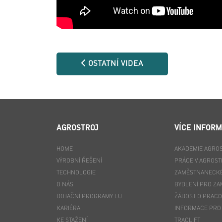
OSTATNÍ VIDEA
AGROSTROJ
VÍCE INFORM
HOME
AKADEMIE AGRO
VÝROBNÍ ŘEŠENÍ
PRÁCE V AGROST
TECHNOLOGIE
ZAMĚSTNANECKÉ
O NÁS
BYDLENÍ PRO Z
DOTAČNÍ PROGRAMY EU
ŽÁDOST O PRACOV
KARIÉRA
INFORMACE PRO
KE STAŽENÍ
TRACLIFT