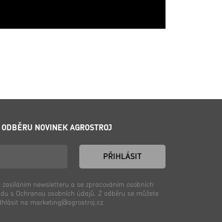
K ODBĚRU NOVINEK AGROSTROJ
PŘIHLÁSIT
 zasíláním newsletteru a se zpracováním osobních
adu s Ochranou osobních údajů. Z odběru se můžete
dhlásit na marketing@agrostroj.cz.