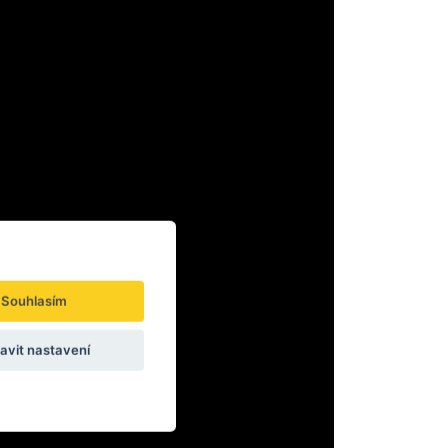
Souhlasím
avit nastavení