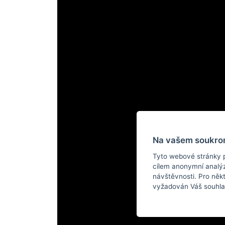
Na vašem soukrom
Tyto webové stránky po
cílem anonymní analýz
návštěvnosti. Pro něk
vyžadován Váš souhla